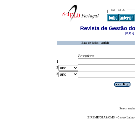
Revista de Gestão d
ISSN 
Base de dados :
article
Pesquisar
1
2
3
Search engin
BIREME/OPAS/OMS - Centro Latino-Am