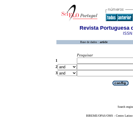
Revista Portuguesa 
ISSN 
Base de dados :
article
Pesquisar
1
2
3
Search engin
BIREME/OPAS/OMS - Centro Latino-Am