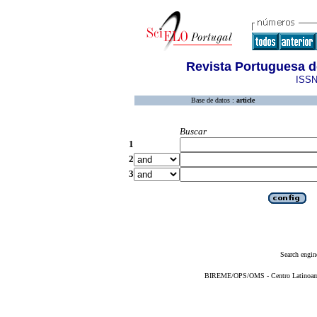
Revista Portuguesa 
ISSN
Base de datos :
article
Buscar
1
2
3
Search engin
BIREME/OPS/OMS - Centro Latinoameri