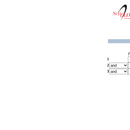
P
1
2
3