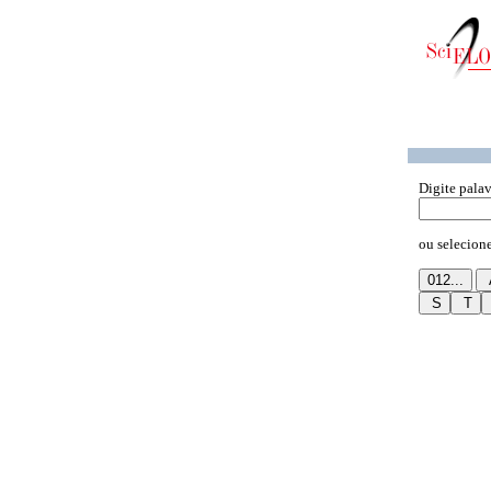
Digite palav
ou selecione 