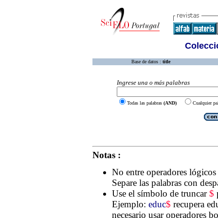
Colecció
Base de datos :
title
Ingrese una o más palabras
Todas las palabras
(AND)
Cualquier pa
Notas :
No entre operadores lógico
Separe las palabras con desp
Use el símbolo de truncar
$
p
Ejemplo:
educ
$
recupera edu
necesario usar operadores