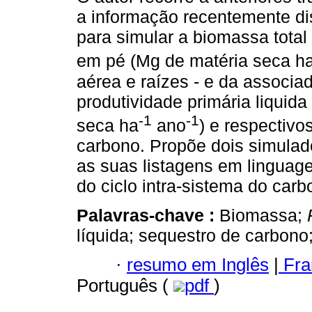
a informação recentemente dis
para simular a biomassa total
em pé (Mg de matéria seca h
aérea e raízes - e da associa
produtividade primária liquida
-1
-1
seca ha
ano
) e respectiv
carbono. Propõe dois simulado
as suas listagens em linguag
do ciclo intra-sistema do car
Palavras-chave :
Biomassa;
líquida; sequestro de carbono
·
resumo em Inglês
|
Fra
Português (
pdf
)