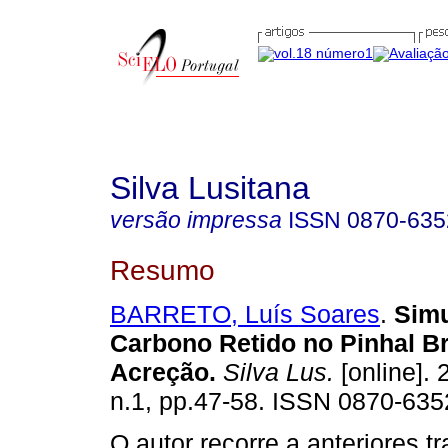
Silva Lusitana
versão impressa
ISSN
0870-635
Resumo
BARRETO, Luís Soares
.
Simu
Carbono Retido no Pinhal B
Acreção
.
Silva Lus.
[online]. 
n.1, pp.47-58. ISSN 0870-635
O autor recorre a anteriores t