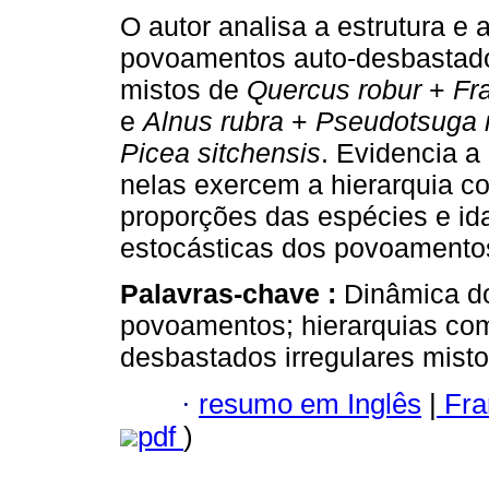
O autor analisa a estrutura e 
povoamentos auto-desbastado
mistos de
Quercus robur
+
Fr
e
Alnus rubra
+
Pseudotsuga 
Picea sitchensis
. Evidencia a
nelas exercem a hierarquia co
proporções das espécies e id
estocásticas dos povoamento
Palavras-chave :
Dinâmica d
povoamentos; hierarquias com
desbastados irregulares misto
·
resumo em Inglês
|
Fra
pdf
)