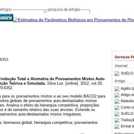
Serviços P
-6352
Journal
SciELO 
rodução Total e Alometria de Povoamentos Mistos Auto-
Artigo
ição Teórica e Simulada
.
Silva Lus.
[online]. 2012, vol.20,
70-6352.
Inglês (
Artigo 
ria para os povoamentos mistos e ao seu modelo BACO2 para
ometria globais de povoamentos auto-desbastados mistos
Referên
s. Analisa o efeito da hierarquia competitiva, proporções
Como cit
es e do tamanho relativo das suas árvores. Estende os
SciELO 
voamentos auto-desbastados mistos irregulares.
Traduçã
a; biomassa global; hierarquia competitiva; povoamentos
Enviar e