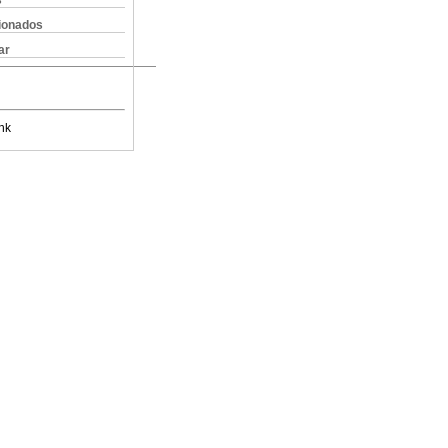
s
cionados
ar
nk