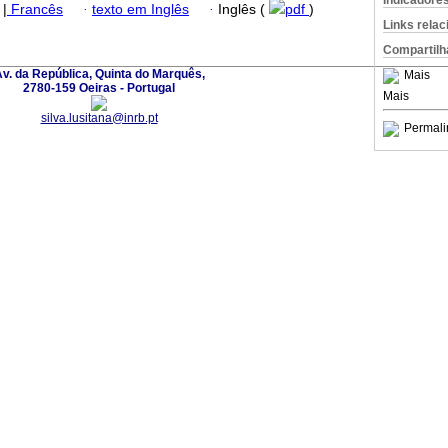
Indicadore
|
Francês
·
texto em Inglês
·
Inglês (
pdf
)
Links rela
Compartilh
v. da República, Quinta do Marquês,
Mais
2780-159 Oeiras - Portugal
Mais
silva.lusitana@inrb.pt
Permali