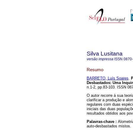
Silva Lusitana
versão impressa
ISSN
0870
Resumo
BARRETO, Luís Soares
.
P
Desbastados
:
Uma Inquir
n.1-2, pp.83-103. ISSN 08
O autor recorre à sua teo
clarificar a produção e al
regulares com duas espécie
iniciais das duas populaçõ
resultados obtidos aos po
Palavras-chave :
Alometri
auto-desbastados mistos.