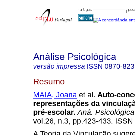
Análise Psicológica
versão impressa
ISSN
0870-823
Resumo
MAIA, Joana
et al.
Auto-conce
representações da vinculaç
pré-escolar
.
Aná. Psicológica
vol.26, n.3, pp.423-433. ISSN
A Teoria da Vinculação suger