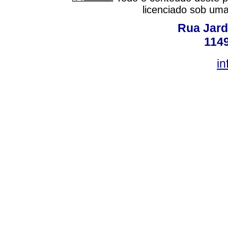
licenciado sob um
Rua Jard
114
in