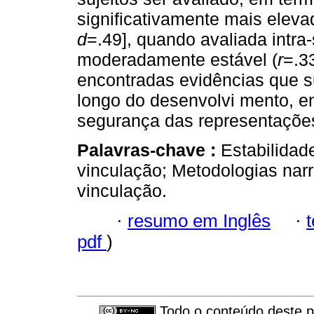
significativamente mais eleva
d
=.49], quando avaliada intra
moderadamente estável (
r
=.3
encontradas evidências que s
longo do desenvolvi mento, e
segurança das representações
Palavras-chave :
Estabilidad
vinculação; Metodologias nar
vinculação.
·
resumo em Inglês
·
pdf
)
Todo o conteúdo deste pe