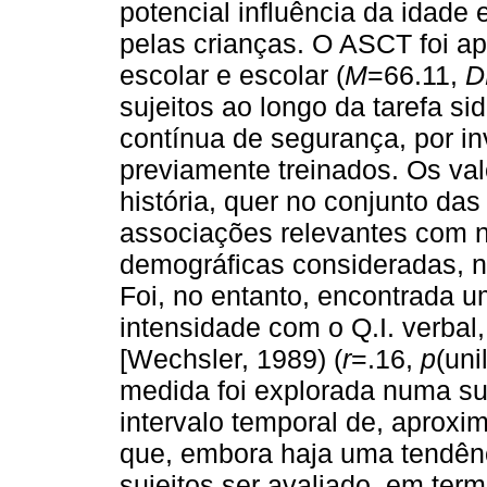
potencial influência da idade 
pelas crianças. O ASCT foi ap
escolar e escolar (
M
=66.11,
D
sujeitos ao longo da tarefa s
contínua de segurança, por i
previamente treinados. Os val
história, quer no conjunto das
associações relevantes com n
demográficas consideradas, n
Foi, no entanto, encontrada u
intensidade com o Q.I. verba
[Wechsler, 1989) (
r
=.16,
p
(uni
medida foi explorada numa su
intervalo temporal de, aproxi
que, embora haja uma tendên
sujeitos ser avaliado, em ter