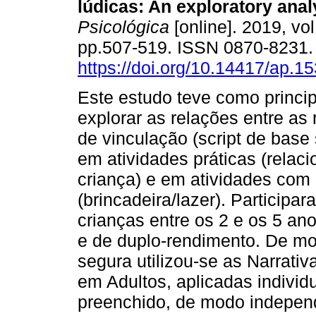
lúdicas
:
An exploratory ana
Psicológica
[online]. 2019, vol
pp.507-519. ISSN 0870-8231
https://doi.org/10.14417/ap.1
Este estudo teve como princip
explorar as relações entre as
de vinculação (script de base
em atividades práticas (relac
criança) e em atividades com 
(brincadeira/lazer). Participa
crianças entre os 2 e os 5 an
e de duplo-rendimento. De mod
segura utilizou-se as Narrat
em Adultos, aplicadas individ
preenchido, de modo independ