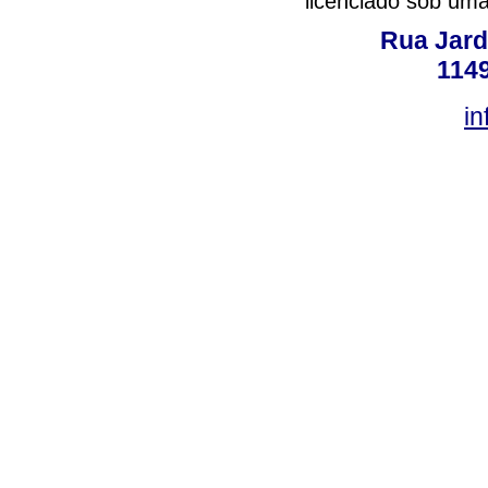
licenciado sob um
Rua Jard
114
in