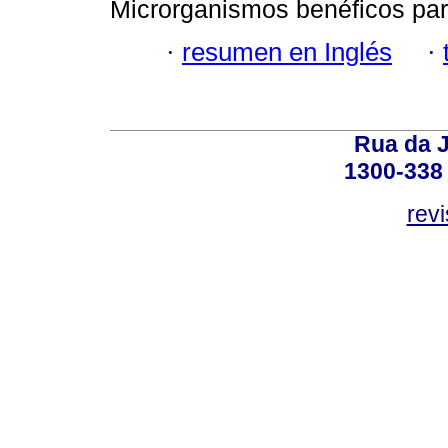
Microrganismos benéficos par
·
resumen en Inglés
·
Rua da J
1300-338 
rev