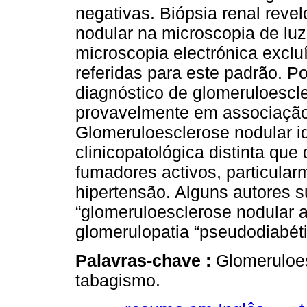
negativas. Biópsia renal rev
nodular na microscopia de luz
microscopia electrónica excl
referidas para este padrão. Po
diagnóstico de glomeruloescle
provavelmente em associação
Glomeruloesclerose nodular i
clinicopatológica distinta qu
fumadores activos, particula
hipertensão. Alguns autores
“glomeruloesclerose nodular 
glomerulopatia “pseudodiabéti
Palavras-chave :
Glomeruloes
tabagismo.