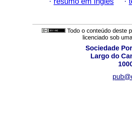
·
resumo em Inglês
·
Todo o conteúdo deste pe
licenciado sob um
Sociedade Por
Largo do Ca
100
pub@c