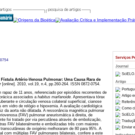
Serviços P
-0754
Journal
SciELO 
Fístula Artério-Venosa Pulmonar
:
Uma Causa Rara de
Artigo
r
[online]. 2010, vol.19, n.4, pp.260-264. ISSN 0872-0754.
Portugu
rapaz de 11 anos, referenciado por episódios recorrentes de
Artigo 
torácica associados a
habitus mar­fanoide
. Apresentava tórax
berante e circulação venosa colateral superficial, cianose
Referên
em vidro de relógio e hipoxemia. A avaliação cardiológica
Como cit
raiz da aorta não dilatada. A ressonância magnética pulmonar
SciELO 
eriovenosa (FAV) pulmonar aneurismática à direita, de
te foi tratado por via percutânea através de embolização,
Traduçã
utras FAV bilateralmente e embolizadas três com maiores
Enviar e
transcutâneas de oxigénio melhoraram de 80 para 95%. A
l com múltiplas FAV pulmonares bilaterais, confere a este