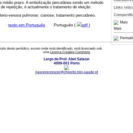
Indicadore
a médio prazo. A embolização percutânea sendo um método
de repetição, é actualmente o tratamento de eleição.
Links rela
Compartilh
arterio-venosa pulmonar; cianose; tratamento percutâneo.
Mais
·
texto em Português
·
Português (
pdf
)
Mais
Permali
údo deste periódico, exceto onde está identificado, está licenciado sob
uma
Licença Creative Commons
Largo do Prof. Abel Salazar
4099-001 Porto
nascerecrescer@chporto.min-saude.pt