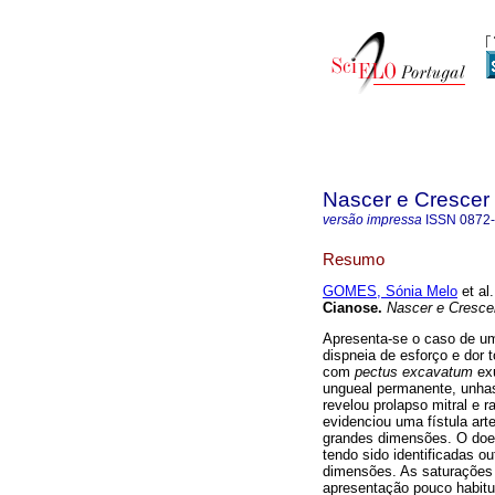
Nascer e Crescer
versão impressa
ISSN
0872
Resumo
GOMES, Sónia Melo
et al.
Cianose
.
Nascer e Cresce
Apresenta-se o caso de um 
dispneia de esforço e dor 
com
pectus ex­cavatum
exu
ungueal permanente, unhas 
revelou prolapso mitral e 
evidenciou uma fístula art
grandes dimensões. O doen
tendo sido identificadas o
dimensões. As saturações 
apresentação pouco habitua