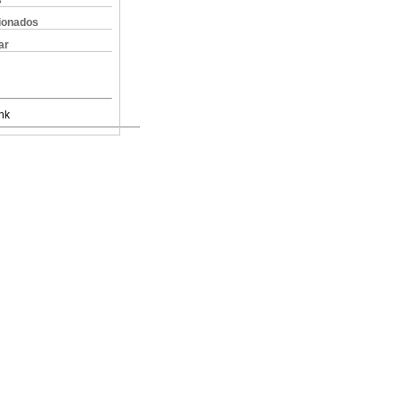
s
cionados
ar
nk