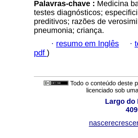
Palavras-chave :
Medicina ba
testes diagnósticos; especific
preditivos; razões de verosim
pneumonia; criança.
·
resumo em Inglês
·
pdf
)
Todo o conteúdo deste pe
licenciado sob um
Largo do 
409
nascerecresce