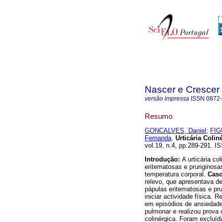
Nascer e Crescer
versão impressa
ISSN
0872
Resumo
GONCALVES, Daniel
;
FIG
Fernanda
.
Urticária Colin
vol.19, n.4, pp.289-291. I
Introdução:
A urticária co
eritematosas e pruriginos
temperatura corporal.
Caso
relevo, que apresentava d
pápulas eritematosas e pr
iniciar actividade física.
em episódios de ansiedade.
pulmonar e realizou prova 
colinérgica. Foram excluíd