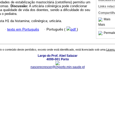
Indicadore
dades de estabilização mastocitária (cetotifeno) permitiu um
ntomas.
Discussão:
A urticária colinérgica pode condicionar
Links rela
na qualidade de vida dos doentes, sendo a diﬁculdade do seu
Compartilh
 o pediatra.
Mais
ta H1 da histamina; colinérgica; urticária.
Mais
·
texto em Português
·
Português (
pdf
)
Permali
o o conteúdo deste periódico, exceto onde está identificado, está licenciado sob uma
Licenç
Largo do Prof. Abel Salazar
4099-001 Porto
nascerecrescer@chporto.min-saude.pt