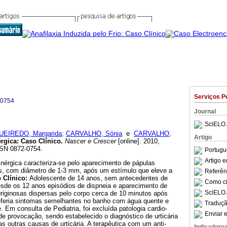
Serviços P
-0754
Journal
SciELO 
UEIREDO, Margarida
;
CARVALHO, Sónia
e
CARVALHO,
Artigo
érgica
:
Caso Clínico
.
Nascer e Crescer
[online]. 2010,
SSN 0872-0754.
Portugu
Artigo 
linérgica caracteriza-se pelo aparecimento de pápulas
as, com diâmetro de 1-3 mm, após um estímulo que eleve a
Referên
 Clínico:
Adolescente de 14 anos, sem antecedentes de
Como cit
esde os 12 anos episódios de dispneia e aparecimento de
SciELO 
uriginosas dispersas pelo corpo cerca de 10 minutos após
 Referia sintomas semelhantes no banho com água quente e
Traduçã
 Em consulta de Pediatria, foi excluída patologia cardio-
Enviar e
de provocação, sendo estabelecido o diagnóstico de urticária
as outras causas de urticária. A terapêutica com um anti-