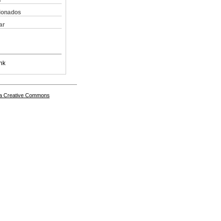
s
cionados
ar
nk
a Creative Commons