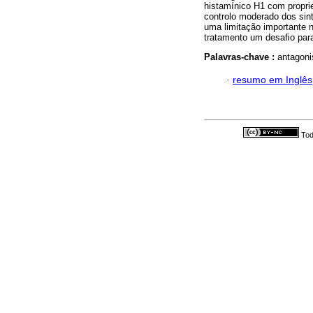
histamínico H1 com proprie
controlo moderado dos si
uma limitação importante 
tratamento um desaﬁo para
Palavras-chave :
antagonis
·
resumo em Inglês
Tod