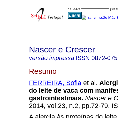
Nascer e Crescer
versão impressa
ISSN
0872-075
Resumo
FERREIRA, Sofia
et al.
Alerg
do leite de vaca com manife
gastrointestinais
.
Nascer e C
2014, vol.23, n.2, pp.72-79. 
A alergia às proteínas do leit