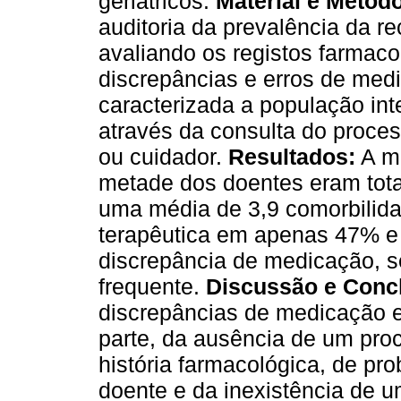
geriátricos.
Material e Métod
auditoria da prevalência da re
avaliando os registos farmaco
discrepâncias e erros de med
caracterizada a população in
através da consulta do proces
ou cuidador.
Resultados:
A me
metade dos doentes eram tota
uma média de 3,9 comorbilida
terapêutica em apenas 47% 
discrepância de medicação, s
frequente.
Discussão e Conc
discrepâncias de medicação 
parte, da ausência de um pro
história farmacológica, de p
doente e da inexistência de 