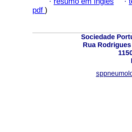
·
resumo em Inglês
·
pdf
)
Sociedade Port
Rua Rodrigues 
115
sppneumolo