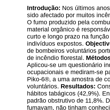
Introdução:
Nos últimos anos
sido afectado por muitos incên
O fumo produzido pela combu
material orgânico é responsáve
curto e longo prazo na função 
indivíduos expostos.
Objectiv
de bombeiros voluntários por
de incêndio florestal.
Métodos
Aplicou-se um questionário in
ocupacionais e mediram-se pa
Piko-6®, a uma amostra de c
voluntários.
Resultados:
Cons
hábitos tabágicos (42,9%). E
padrão obstrutivo de 11,8%. 
fumavam, não tinham conheci