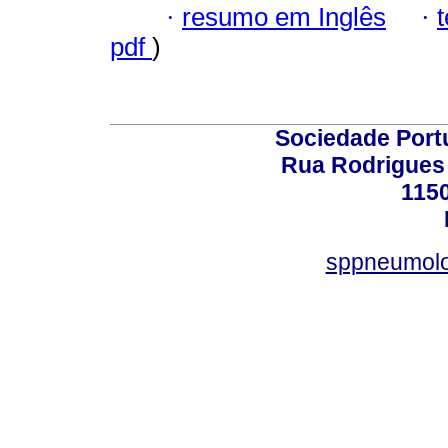
·
resumo em Inglês
·
pdf
)
Sociedade Port
Rua Rodrigues 
115
sppneumolo