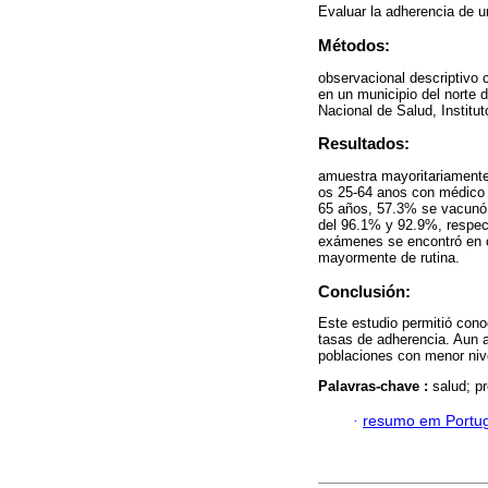
Evaluar la adherencia de u
Métodos:
observacional descriptivo c
en un municipio del norte 
Nacional de Salud, Institu
Resultados:
amuestra mayoritariament
os 25-64 anos con médico d
65 años, 57.3% se vacunó co
del 96.1% y 92.9%, respec
exámenes se encontró en c
mayormente de rutina.
Conclusión:
Este estudio permitió con
tasas de adherencia. Aun 
poblaciones con menor nive
Palavras-chave :
salud; p
·
resumo em Portu