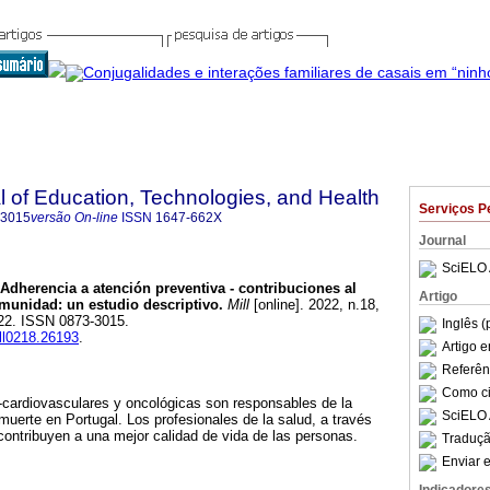
al of Education, Technologies, and Health
Serviços P
-3015
versão On-line
ISSN
1647-662X
Journal
SciELO 
Adherencia a atención preventiva - contribuciones al
Artigo
omunidad: un estudio descriptivo.
Mill
[online]. 2022, n.18,
22. ISSN 0873-3015.
Inglês (
ill0218.26193
.
Artigo 
Referên
Como cit
cardiovasculares y oncológicas son responsables de la
SciELO 
uerte en Portugal. Los profesionales de la salud, a través
 contribuyen a una mejor calidad de vida de las personas.
Traduçã
Enviar e