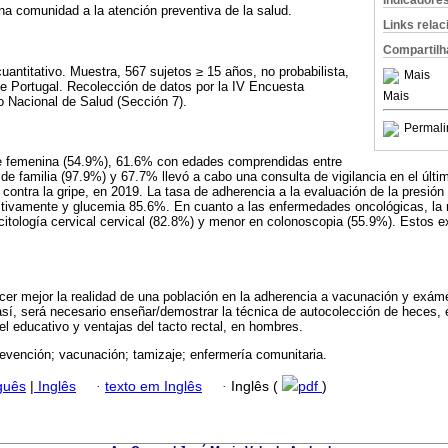
Indicadore
na comunidad a la atención preventiva de la salud.
Links rela
Compartilh
uantitativo. Muestra, 567 sujetos ≥ 15 años, no probabilista,
Mais
de Portugal. Recolección de datos por la IV Encuesta
Mais
to Nacional de Salud (Sección 7).
Permali
e femenina (54.9%), 61.6% con edades comprendidas entre
e familia (97.9%) y 67.7% llevó a cabo una consulta de vigilancia en el últ
ntra la gripe, en 2019. La tasa de adherencia a la evaluación de la presión ar
tivamente y glucemia 85.6%. En cuanto a las enfermedades oncológicas, la 
itología cervical cervical (82.8%) y menor en colonoscopia (55.9%). Estos 
ocer mejor la realidad de una población en la adherencia a vacunación y exá
así, será necesario enseñar/demostrar la técnica de autocolección de heces,
l educativo y ventajas del tacto rectal, en hombres.
revención; vacunación; tamizaje; enfermería comunitaria.
guês
|
Inglês
·
texto em Inglês
·
Inglês (
pdf
)