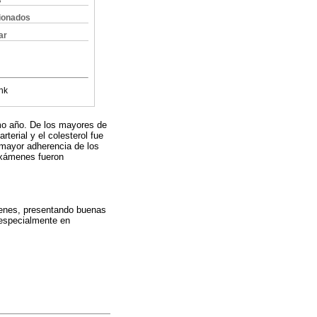
s
cionados
ar
nk
imo año. De los mayores de
terial y el colesterol fue
mayor adherencia de los
exámenes fueron
menes, presentando buenas
 especialmente en