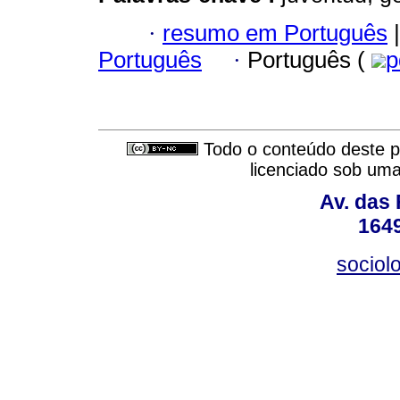
·
resumo em Português
|
Português
·
Português (
p
Todo o conteúdo deste pe
licenciado sob um
Av. das
164
sociol