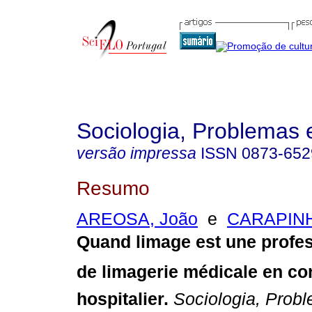
Sociologia, Problemas 
versão impressa
ISSN
0873-652
Resumo
AREOSA, João
e
CARAPINH
Quand limage est une profe
de limagerie médicale en co
hospitalier
.
Sociologia, Prob