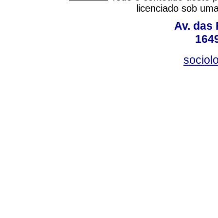
licenciado sob um
Av. das
164
sociol