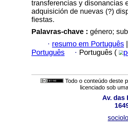
transferencias y disonancias e
adquisición de nuevas (?) dis
fiestas.
Palavras-chave :
género; sub
·
resumo em Português
|
Português
·
Português (
p
Todo o conteúdo deste pe
licenciado sob um
Av. das
164
sociol