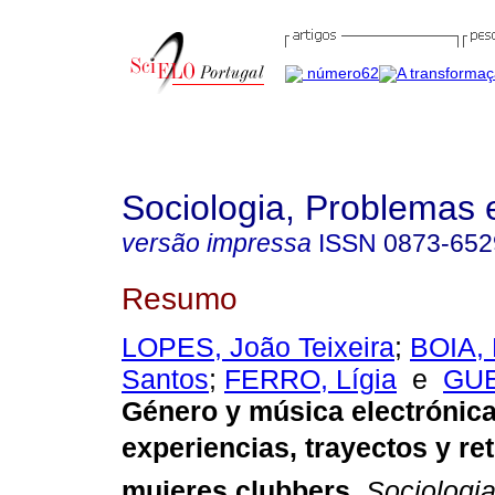
Sociologia, Problemas 
versão impressa
ISSN
0873-652
Resumo
LOPES, João Teixeira
;
BOIA, 
Santos
;
FERRO, Lígia
e
GUE
Género y música electrónic
experiencias, trayectos y ret
mujeres clubbers
.
Sociologia