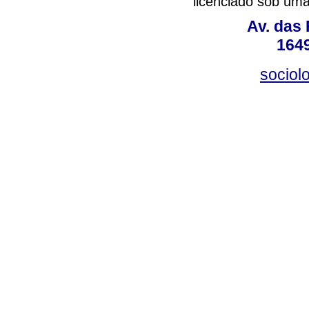
licenciado sob um
Av. das
164
sociol