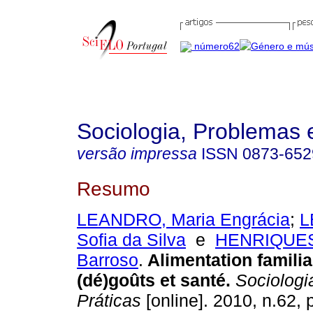
Sociologia, Problemas 
versão impressa
ISSN
0873-652
Resumo
LEANDRO, Maria Engrácia
;
L
Sofia da Silva
e
HENRIQUES,
Barroso
.
Alimentation familia
(dé)goûts et santé
.
Sociologi
Práticas
[online]. 2010, n.62,