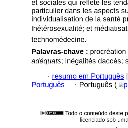
et sociales qui reflète les t
particulier dans les aspects su
individualisation de la santé p
lhétérosexualité; et médiatisati
technomédecine.
Palavras-chave :
procréation
adéquats
; inégalités daccès;
·
resumo em Português
|
Português
·
Português (
p
Todo o conteúdo deste pe
licenciado sob um