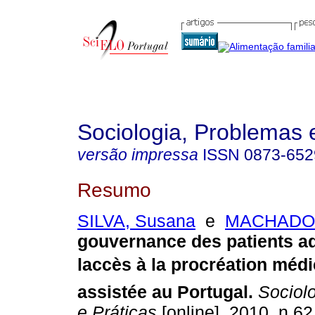
Sociologia, Problemas 
versão impressa
ISSN
0873-652
Resumo
SILVA, Susana
e
MACHADO,
gouvernance des patients a
laccès à la procréation méd
assistée au
Portugal
.
Sociolo
e Práticas
[online]. 2010, n.62