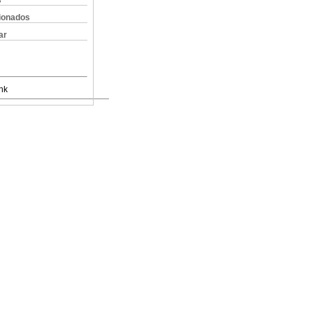
s
cionados
ar
nk