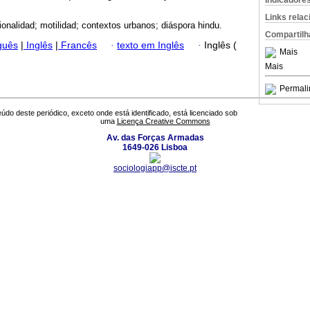
Indicadore
Links rela
ionalidad; motilidad; contextos urbanos; diáspora hindu.
Compartilh
guês
|
Inglês
|
Francês
·
texto em Inglês
·
Inglês (
Mais
Mais
Permali
údo deste periódico, exceto onde está identificado, está licenciado sob
uma
Licença Creative Commons
Av. das Forças Armadas
1649-026 Lisboa
sociologiapp@iscte.pt