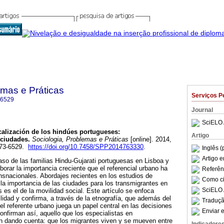
emas e Práticas
Serviços P
-6529
Journal
SciELO 
alización de los hindúes portugueses
:
Artigo
 ciudades
.
Sociologia, Problemas e Práticas
[online]. 2014,
873-6529.
https://doi.org/10.7458/SPP2014763330
.
Inglês (
Artigo 
caso de las familias Hindu-Gujarati portuguesas en Lisboa y
borar la importancia creciente que el referencial urbano ha
Referên
nsnacionales. Abordajes recientes en los estudios de
Como cit
 la importancia de las ciudades para los transmigrantes en
SciELO 
s es el de la movilidad social. Este artículo se enfoca
lidad y confirma, a través de la etnografía, que además del
Traduçã
 el referente urbano juega un papel central en las decisiones
Enviar e
onfirman así, aquello que los especialistas en
en dando cuenta: que los migrantes viven y se mueven entre