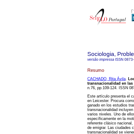
Sociologia, Probl
versão impressa
ISSN
0873
Resumo
CACHADO, Rita Ávila
.
Loc
transnacionalidad en las
n.76, pp.109-124. ISSN 0
Este artículo presenta el 
en Leicester. Procura corro
ganado en los estudios tra
transnacionalidad incluyen
varios niveles. Uno de ello
específicamente en la moti
referente clásico nacional,
de emigrar. Las ciudades c
transnacionalidad se vien