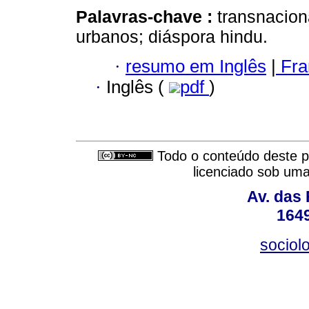
Palavras-chave :
transnacion
urbanos; diáspora hindu.
·
resumo em Inglês
|
Fra
·
Inglês (
pdf
)
Todo o conteúdo deste pe
licenciado sob um
Av. das
164
sociol