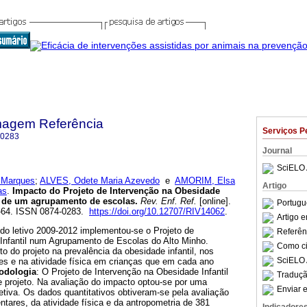
magem Referência
Serviços P
-0283
Journal
SciELO 
 Marques
;
ALVES, Odete Maria Azevedo
e
AMORIM, Elsa
Artigo
as
.
Impacto do Projeto de Intervenção na Obesidade
lo de um agrupamento de escolas
.
Rev. Enf. Ref.
[online].
Portugu
57-64. ISSN 0874-0283.
https://doi.org/10.12707/RIV14062
.
Artigo 
odo letivo 2009-2012 implementou-se o Projeto de
Referên
Infantil num Agrupamento de Escolas do Alto Minho.
Como cit
to do projeto na prevalência da obesidade infantil, nos
SciELO 
s e na atividade física em crianças que em cada ano
odologia
: O Projeto de Intervenção na Obesidade Infantil
Traduçã
 projeto. Na avaliação do impacto optou-se por uma
Enviar e
etiva. Os dados quantitativos obtiveram-se pela avaliação
ares, da atividade física e da antropometria de 381