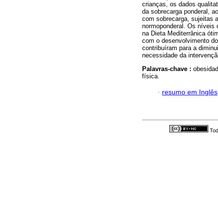
crianças, os dados qualita
da sobrecarga ponderal, ao
com sobrecarga, sujeitas a
normoponderal. Os níveis d
na Dieta Mediterrânica ót
com o desenvolvimento do
contribuíram para a dimin
necessidade da intervençã
Palavras-chave :
obesidad
física.
·
resumo em Inglês
Tod