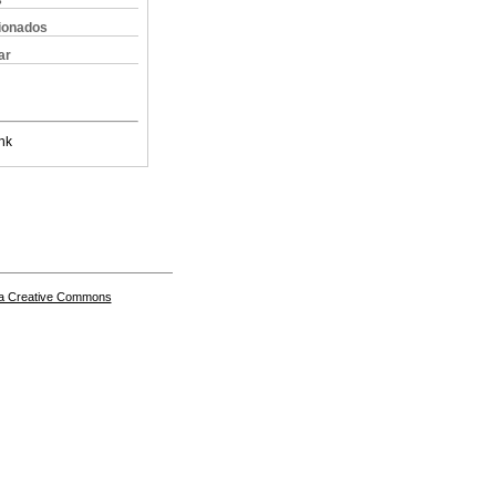
s
cionados
ar
nk
a Creative Commons