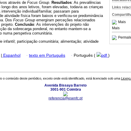
Indicadore
tivos através de
Focus Group
.
Resultados
: As prevalências
 longo dos anos letivos, foram elevadas, todavia as crianças
Links rela
 intervenção individual/familiar, passaram para
Compartilh
e atividade física foram baixos e verificou-se predominância
ima. Dos
Focus Group
emergiram perceções relacionados
Mais
 projeto.
Conclusão
: As intervenções do projeto não
Mais
uição da sobrecarga ponderal, no entanto mantem-se a
o numa perspetiva comunitária.
Permali
e infantil; participação comunitária; alimentação; atividade
|
Espanhol
·
texto em Português
·
Português (
pdf
)
o o conteúdo deste periódico, exceto onde está identificado, está licenciado sob uma
Licenç
Avenida Bissaya Barreto
3001-901 Coimbra
referencia@esenfc.pt