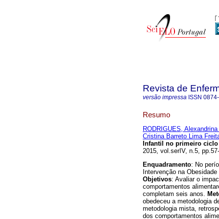
Revista de Enfer
versão impressa
ISSN
0874
Resumo
RODRIGUES, Alexandrina
Cristina Barreto Lima Freit
Infantil no primeiro cic
2015, vol.serIV, n.5, pp.
Enquadramento
: No perí
Intervenção na Obesidade 
Objetivos
: Avaliar o impac
comportamentos alimentare
completam seis anos.
Met
obedeceu a metodologia de
metodologia mista, retrosp
dos comportamentos aliment