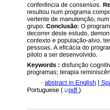
conferência de consensos.
Re
resultou num programa compos
vertente de manutenção, num 
grupo.
Conclusão
: O program
decorrer deste estudo, demons
contexto e população-alvo, te
pessoas. A eficácia do progr
piloto a ser desenvolvido.
Keywords :
disfunção cogniti
programas; terapia reminiscên
·
abstract in English
|
Spa
Portuguese (
pdf
)