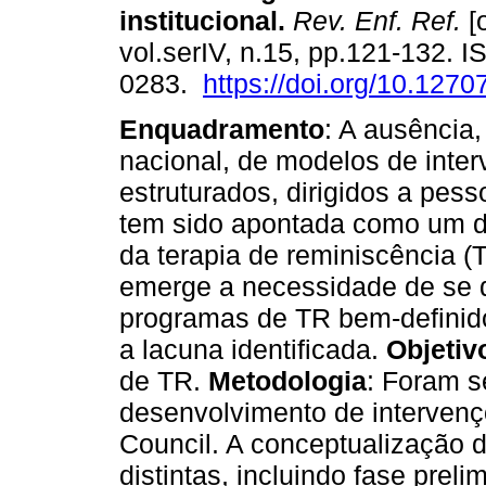
institucional
.
Rev. Enf. Ref.
[o
vol.serIV, n.15, pp.121-132. 
0283.
https://doi.org/10.127
Enquadramento
: A ausência,
nacional, de modelos de inte
estruturados, dirigidos a pess
tem sido apontada como um do
da terapia de reminiscência (T
emerge a necessidade de se 
programas de TR bem-definido
a lacuna identificada.
Objetiv
de TR.
Metodologia
: Foram s
desenvolvimento de interven
Council. A conceptualização 
distintas, incluindo fase pre