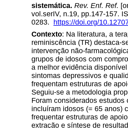
sistemática
.
Rev. Enf. Ref.
[o
vol.serIV, n.19, pp.147-157. 
0283.
https://doi.org/10.127
Contexto
: Na literatura, a ter
reminiscência (TR) destaca-s
intervenção não-farmacológ
grupos de idosos com compro
a melhor evidência disponível
sintomas depressivos e quali
frequentam estruturas de apo
Seguiu-se a metodologia pro
Foram considerados estudos 
incluíram idosos (= 65 anos)
frequentar estruturas de apoio 
extração e síntese de resulta