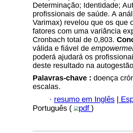
Determinação; Identidade; Au
profissionais de saúde. A anál
Varimax) revelou que os que 
fatores com uma variância exp
Cronbach total de 0,803.
Con
válida e fiável de
empowerme
poderá ajudará os profissiona
deste resultado na autogestão
Palavras-chave :
doença cró
escalas.
·
resumo em Inglês
|
Esp
Português (
pdf
)