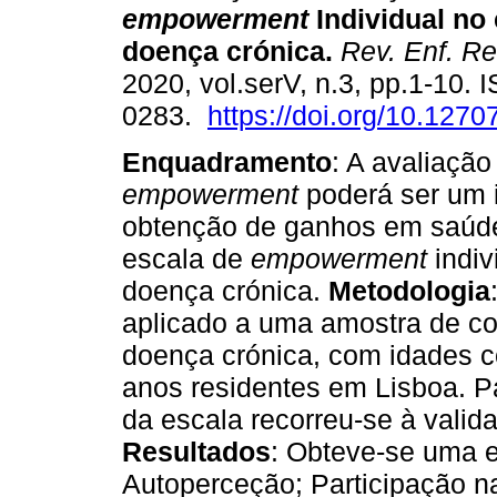
empowerment
Individual no
doença crónica
.
Rev. Enf. Re
2020, vol.serV, n.3, pp.1-10.
0283.
https://doi.org/10.127
Enquadramento
: A avaliação
empowerment
poderá ser um i
obtenção de ganhos em saúd
escala de
empowerment
indiv
doença crónica.
Metodologia
aplicado a uma amostra de c
doença crónica, com idades c
anos residentes em Lisboa. Pa
da escala recorreu-se à valida
Resultados
: Obteve-se uma e
Autoperceção; Participação n