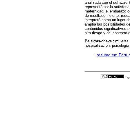
analizada con el software 
representó por la satisfacc
maternidad; el embarazo de
de resultado incierto, rod
interpretó como un lugar d
amplía las posibilidades d
contenidos significativos s
alto riesgo y del contexto d
Palavras-chave :
mujeres 
hospitalización; psicología 
·
resumo em Portu
Tod