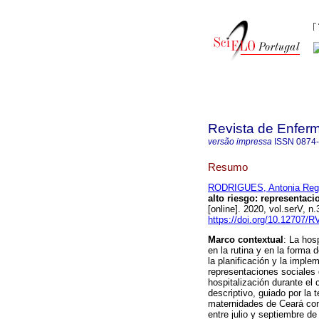
Revista de Enfer
versão impressa
ISSN
0874
Resumo
RODRIGUES, Antonia Regy
alto riesgo
:
representaci
[online]. 2020, vol.serV, 
https://doi.org/10.12707/
Marco contextual
: La hos
en la rutina y en la forma
la planificación y la imple
representaciones sociales 
hospitalización durante el
descriptivo, guiado por la 
maternidades de Ceará con
entre julio y septiembre de