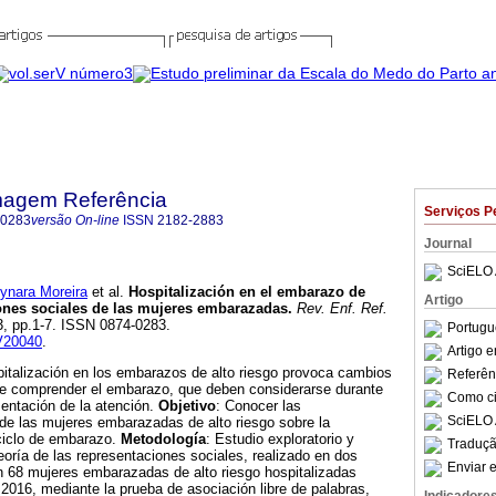
magem Referência
Serviços P
-0283
versão On-line
ISSN
2182-2883
Journal
SciELO 
nara Moreira
et al.
Hospitalización en el embarazo de
Artigo
ones sociales de las mujeres embarazadas
.
Rev. Enf. Ref.
n.3, pp.1-7. ISSN 0874-0283.
Portugu
RV20040
.
Artigo 
pitalización en los embarazos de alto riesgo provoca cambios
Referên
 de comprender el embarazo, que deben considerarse durante
Como cit
mentación de la atención.
Objetivo
: Conocer las
SciELO 
de las mujeres embarazadas de alto riesgo sobre la
 ciclo de embarazo.
Metodología
: Estudio exploratorio y
Traduçã
teoría de las representaciones sociales, realizado en dos
Enviar e
 68 mujeres embarazadas de alto riesgo hospitalizadas
 2016, mediante la prueba de asociación libre de palabras,