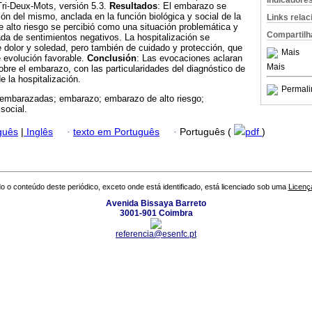
Indicadore
Tri-Deux-Mots, versión 5.3.
Resultados
: El embarazo se
ión del mismo, anclada en la función biológica y social de la
Links rela
 alto riesgo se percibió como una situación problemática y
Compartilh
eada de sentimientos negativos. La hospitalización se
e dolor y soledad, pero también de cuidado y protección, que
Mais
e evolución favorable.
Conclusión
: Las evocaciones aclaran
Mais
obre el embarazo, con las particularidades del diagnóstico de
e la hospitalización.
Permali
embarazadas; embarazo; embarazo de alto riesgo;
social.
guês
|
Inglês
·
texto em Português
·
Português (
pdf
)
o o conteúdo deste periódico, exceto onde está identificado, está licenciado sob uma
Licenç
Avenida Bissaya Barreto
3001-901 Coimbra
referencia@esenfc.pt