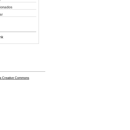
s
cionados
ar
nk
a Creative Commons