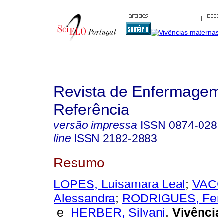
Revista de Enfermage
Referência
versão impressa
ISSN
0874-028
line
ISSN
2182-2883
Resumo
LOPES, Luisamara Leal
;
VAC
Alessandra
;
RODRIGUES, Fer
e
HERBER, Silvani
.
Vivênci