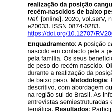
realização da posição cang
recém-nascidos de baixo pe
Ref.
[online]. 2020, vol.serV, 
e20033. ISSN 0874-0283.
https://doi.org/10.12707/RV2
Enquadramento
: A posição 
nascido em contacto pele a pe
pela família. Os seus benefíc
de peso do recém-nascido.
Ob
durante a realização da posi
de baixo peso.
Metodologia
:
descritivo, com abordagem qua
na região sul do Brasil. As i
entrevistas semiestruturadas
temática.
Resultados
: Partic