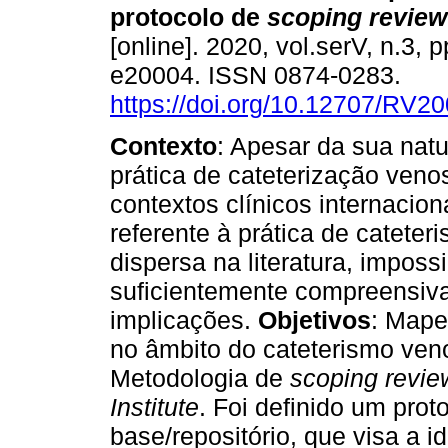
protocolo de
scoping review
[online]. 2020, vol.serV, n.3, 
e20004. ISSN 0874-0283.
https://doi.org/10.12707/RV2
Contexto
: Apesar da sua nat
prática de cateterização veno
contextos clínicos internacio
referente à prática de cateter
dispersa na literatura, imposs
suficientemente compreensiva
implicações.
Objetivos
: Mape
no âmbito do cateterismo veno
Metodologia de
scoping revie
Institute
. Foi definido um pro
base/repositório, que visa a i