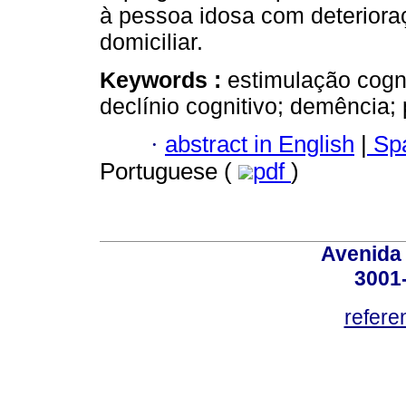
à pessoa idosa com deterioraç
domiciliar.
Keywords :
estimulação cogni
declínio cognitivo; demência;
·
abstract in English
|
Spa
Portuguese (
pdf
)
Avenida
3001
refere