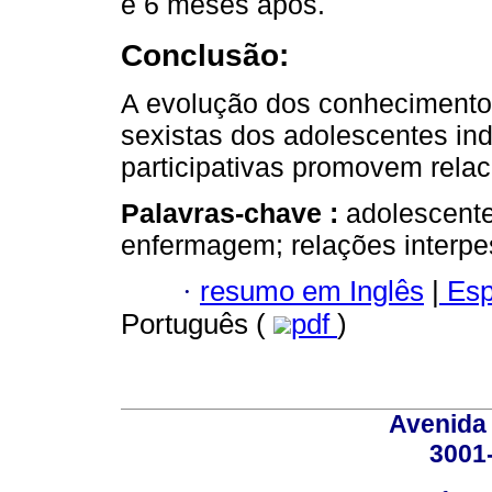
e 6 meses após.
Conclusão:
A evolução dos conhecimento
sexistas dos adolescentes in
participativas promovem rela
Palavras-chave :
adolescente
enfermagem; relações interpe
·
resumo em Inglês
|
Esp
Português (
pdf
)
Avenida
3001