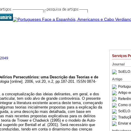
Serviços P
-2049
Journal
SciELO 
elírios Persecutórios
:
uma Descrição das Teorias e de
Artigo
logia
[online]. 2006, vol.20, n.2, pp.187-201. ISSN 0874-
Portugu
Artigo 
a conceptualização das ideias delirantes, em geral, e dos
particular, tem sido alvo de grande contro­vérsia. O presente
Referên
 integrar a literatura existente acerca deste tema, começando
Como cit
algumas teorias inicialmente propostas para a explicação da
SciELO 
guida, a uma descrição mais detalhada, com base em
as mais recentes propostas explicativas para os delírios
Traduçã
 teoria de Trower e Chadwick (1995) e o modelo de Auto­
Enviar e
l sugerido por Bentall
et al
. (2001). Será necessário que
conduzidas, tendo em conta o dina­mismo das crenças