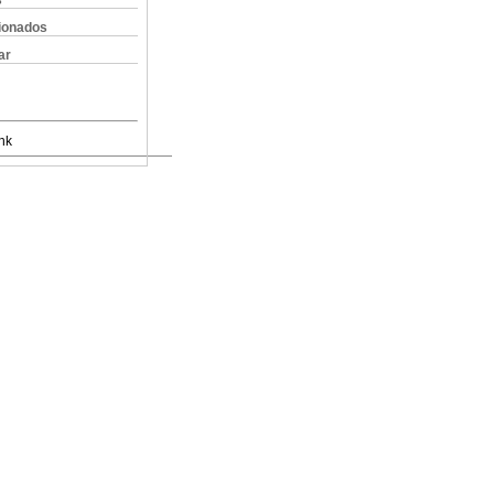
s
cionados
ar
nk