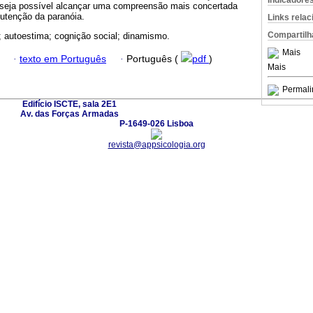
Indicadore
e seja possível alcançar uma com­preensão mais concertada
utenção da paranóia.
Links rela
Compartilh
; auto­estima; cognição­ social; dinamismo.
Mais
·
texto em Português
·
Português (
pdf
)
Mais
Permali
Edifício ISCTE, sala 2E1
Av. das Forças Armadas
P-1649-026 Lisboa
revista@appsicologia.org