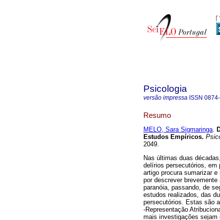
Psicologia
versão impressa
ISSN
0874
Resumo
MELO, Sara Sigmaringa
.
D
Estudos Empíricos
.
Psico
2049.
Nas últimas duas décadas, 
delírios persecutórios, em 
artigo procura sumarizar e
por descrever brevemente 
paranóia, passando, de se
estudos realizados, das du
persecutórios. Estas são a
‑Representação Atribuciona
mais investigações sejam 