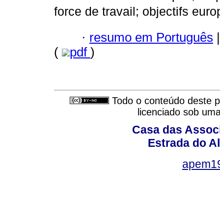
force de travail; objectifs eur
·
resumo em Português
|
(
pdf
)
Todo o conteúdo deste pe
licenciado sob um
Casa das Associ
Estrada do Al
apem1