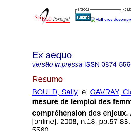
Ex aequo
versão impressa
ISSN
0874-556
Resumo
BOULD, Sally
e
GAVRAY, Cla
mesure de lemploi des fem
compréhension des enjeux
.
[online]. 2008, n.18, pp.57-83
5560.