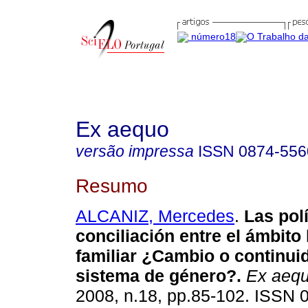
Ex aequo
versão impressa
ISSN
0874-556
Resumo
ALCANIZ, Mercedes
.
Las pol
conciliación entre el ámbito 
familiar ¿Cambio o continui
sistema de género?
.
Ex aeq
2008, n.18, pp.85-102. ISSN 