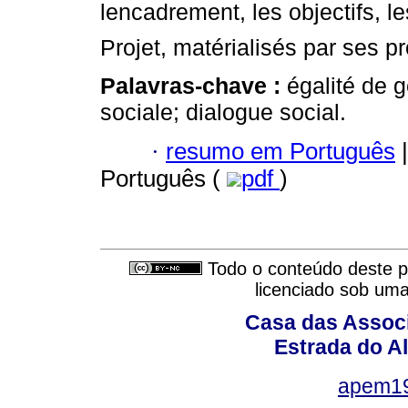
lencadrement, les objectifs, l
Projet, matérialisés par ses pr
Palavras-chave :
égalité de g
sociale; dialogue social.
·
resumo em Português
|
Português (
pdf
)
Todo o conteúdo deste pe
licenciado sob um
Casa das Associ
Estrada do Al
apem1