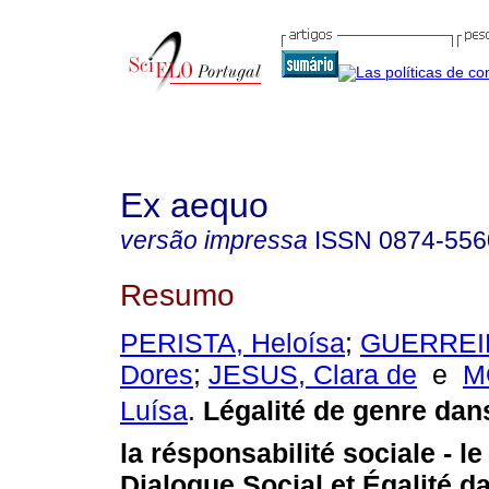
Ex aequo
versão impressa
ISSN
0874-556
Resumo
PERISTA, Heloísa
;
GUERREIR
Dores
;
JESUS, Clara de
e
M
Luísa
.
Légalité de genre dan
la résponsabilité sociale - 
Dialogue Social et Égalité d