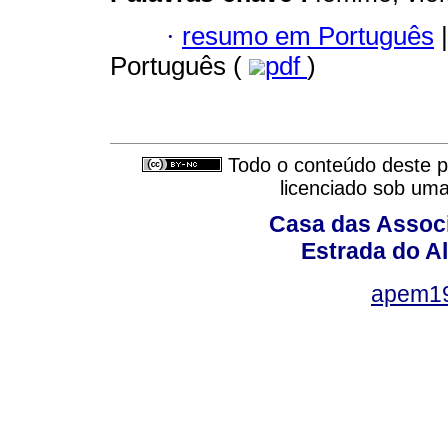
·
resumo em Português
|
Português (
pdf
)
Todo o conteúdo deste pe
licenciado sob um
Casa das Associ
Estrada do Al
apem1