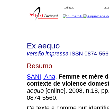
Ex aequo
versão impressa
ISSN
0874-556
Resumo
SANI, Ana
.
Femme et mère d
contexte de violence domes
aequo
[online]. 2008, n.18, p
0874-5560.
Ce texte a comme but identifie