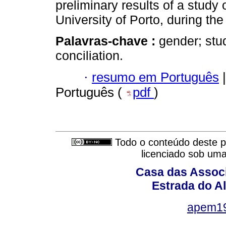
preliminary results of a stud
University of Porto, during th
Palavras-chave :
gender; stu
conciliation.
·
resumo em Português
|
Português (
pdf
)
Todo o conteúdo deste pe
licenciado sob um
Casa das Associ
Estrada do Al
apem1