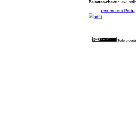
Palavras-chave :
law; pol
·
resumo em Portu
pdf
)
Todo o conte