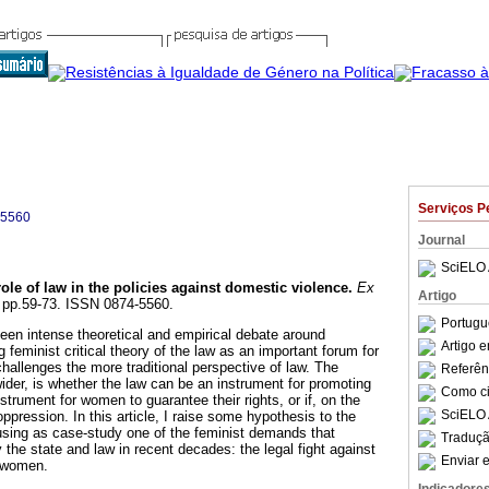
Serviços P
-5560
Journal
SciELO 
ole of law in the policies against domestic violence
.
Ex
Artigo
, pp.59-73. ISSN 0874-5560.
Portugu
been intense theoretical and empirical debate around
Artigo 
feminist critical theory of the law as an important forum for
challenges the more traditional perspective of law. The
Referên
ider, is whether the law can be an instrument for promoting
Como cit
nstrument for women to guarantee their rights, or if, on the
SciELO 
oppression. In this article, I raise some hypothesis to the
 using as case-study one of the feminist demands that
Traduçã
the state and law in recent decades: the legal fight against
Enviar e
t women.