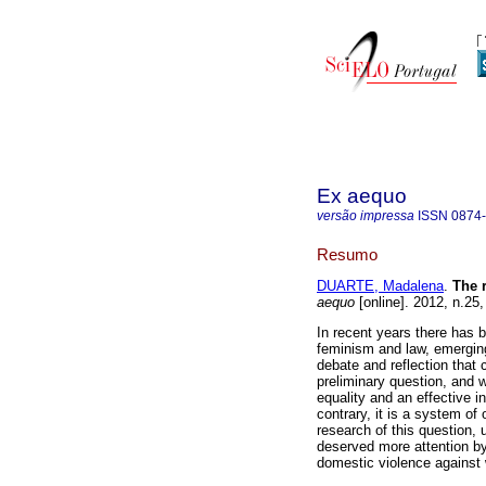
Ex aequo
versão impressa
ISSN
0874
Resumo
DUARTE, Madalena
.
The r
aequo
[online]. 2012, n.25
In recent years there has 
feminism and law, emerging 
debate and reflection that 
preliminary question, and w
equality and an effective i
contrary, it is a system of 
research of this question,
deserved more attention by 
domestic violence agains