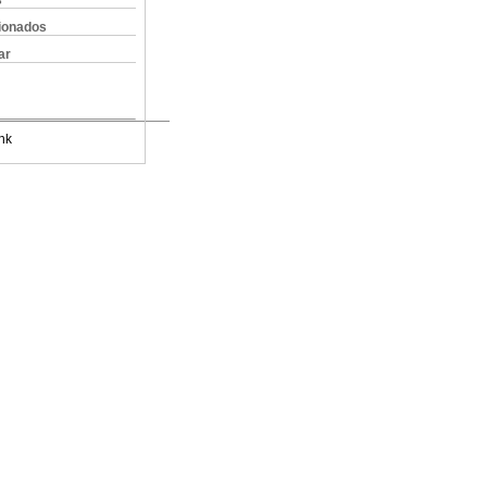
s
cionados
ar
nk