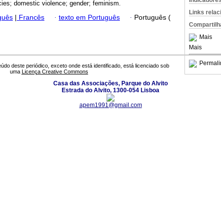
Indicadore
icies; domestic violence; gender; feminism.
Links rela
guês
|
Francês
·
texto em Português
·
Português (
Compartilh
Mais
Mais
Permali
údo deste periódico, exceto onde está identificado, está licenciado sob
uma
Licença Creative Commons
Casa das Associações, Parque do Alvito
Estrada do Alvito, 1300-054 Lisboa
apem1991@gmail.com