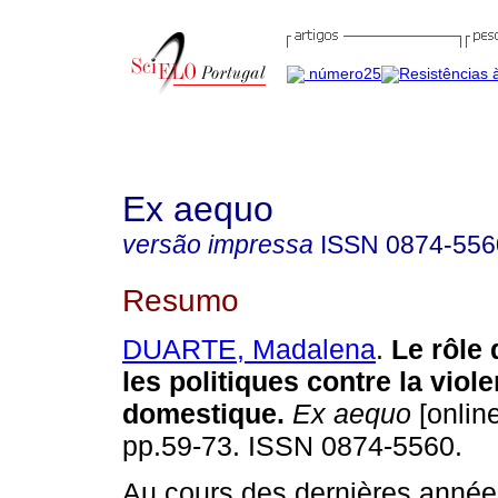
Ex aequo
versão impressa
ISSN
0874-556
Resumo
DUARTE, Madalena
.
Le rôle 
les politiques contre la viol
domestique
.
Ex aequo
[online
pp.59-73. ISSN 0874-5560.
Au cours des dernières années