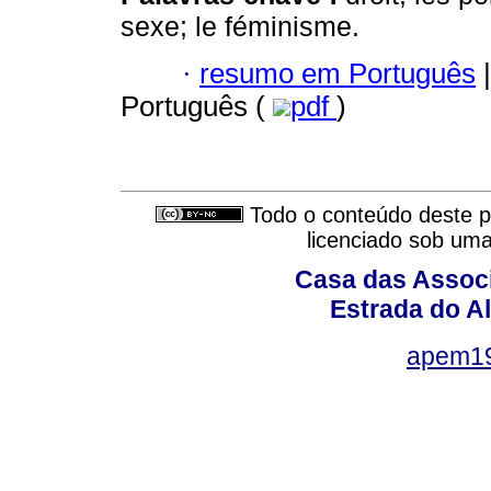
sexe; le féminisme.
·
resumo em Português
|
Português (
pdf
)
Todo o conteúdo deste pe
licenciado sob um
Casa das Associ
Estrada do Al
apem1