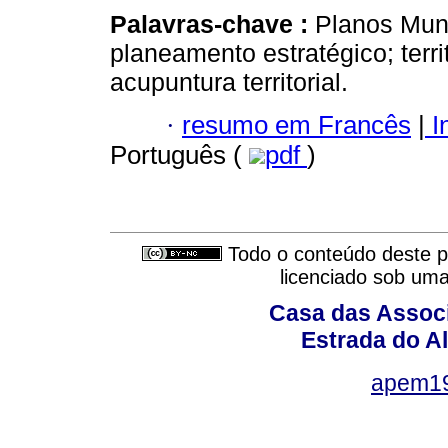
Palavras-chave :
Planos Muni
planeamento estratégico; territ
acupuntura territorial.
·
resumo em Francês
|
I
Português (
pdf
)
Todo o conteúdo deste pe
licenciado sob um
Casa das Associ
Estrada do Al
apem1