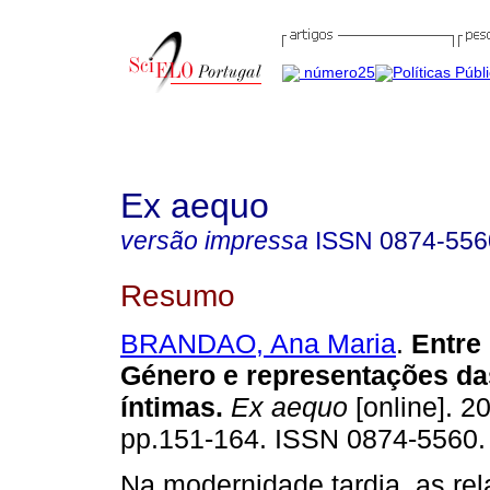
Ex aequo
versão impressa
ISSN
0874-556
Resumo
BRANDAO, Ana Maria
.
Entre
Género e representações da
íntimas
.
Ex aequo
[online]. 2
pp.151-164. ISSN 0874-5560.
Na modernidade tardia, as rel