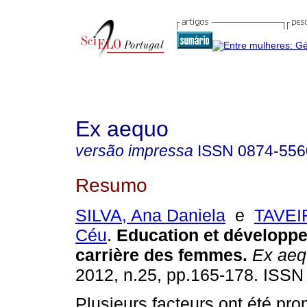
Ex aequo
versão impressa
ISSN
0874-556
Resumo
SILVA, Ana Daniela
e
TAVEIR
Céu
.
Education et développ
carrière des femmes
.
Ex aeq
2012, n.25, pp.165-178. ISSN
Plusieurs facteurs ont été pr